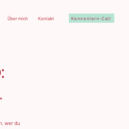
Kennenlern-Call
Über mich
Kontakt
:
.
n, wer du